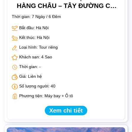
HÀNG CHÂU – TÂY ĐƯỜNG CỔ
TRẤN – TÔ CHÂU – BẮC KINH
Thời gian:
7 Ngày / 6 Đêm
Bắt đầu: Hà Nội
Kết thúc: Hà Nội
Loại hình: Tour riêng
Khách sạn: 4 Sao
Thời gian: -
Giá: Liên hệ
Số lượng người: 40
Phương tiện: Máy bay + Ô tô
Xem chi tiết