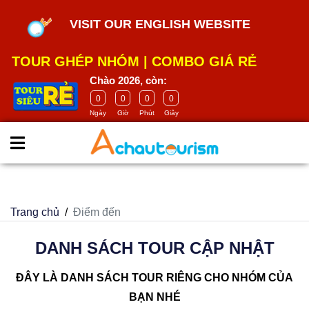
google-site-
VISIT OUR ENGLISH WEBSITE
verification=m5E2Wdh9smCITK2H8el2HbH_4GB4-
ASMCWK68H9ia_U
TOUR GHÉP NHÓM
|
COMBO GIÁ RẺ
Chào 2026, còn:
0
0
0
0
Ngày
Giờ
Phút
Giây
Trang chủ
Điểm đến
DANH SÁCH TOUR CẬP NHẬT
ĐÂY LÀ DANH SÁCH TOUR RIÊNG CHO NHÓM CỦA
BẠN NHÉ