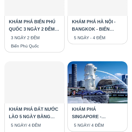
KHÁM PHÁ BIỂN PHÚ
KHÁM PHÁ HÀ NỘI -
QUỐC 3 NGÀY 2 ĐÊM
BANGKOK - BIỂN
BAY VIỆTJET AIR
PATTAYA 5 NGÀY 4
3 NGÀY 2 ĐÊM
5 NGÀY - 4 ĐÊM
ĐÊM
Biển Phú Quốc
KHÁM PHÁ ĐẤT NƯỚC
KHÁM PHÁ
LÀO 5 NGÀY BẰNG
SINGAPORE -
ĐƯỜNG BỘ
MALAYSIA 5 NGÀY/4
5 NGÀY/ 4 ĐÊM
5 NGÀY/ 4 ĐÊM
ĐÊM