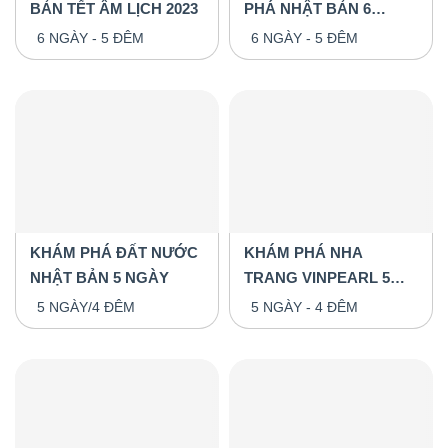
BẢN TẾT ÂM LỊCH 2023
PHÁ NHẬT BẢN 6
NGÀY - 5 ĐÊM
6 NGÀY - 5 ĐÊM
6 NGÀY - 5 ĐÊM
KHÁM PHÁ ĐẤT NƯỚC
KHÁM PHÁ NHA
NHẬT BẢN 5 NGÀY
TRANG VINPEARL 5
NGÀY 4 ĐÊM
5 NGÀY/4 ĐÊM
5 NGÀY - 4 ĐÊM