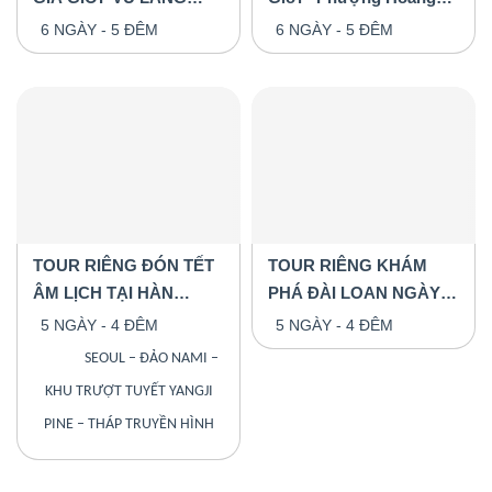
NGUYÊN–PHƯỢNG
Cổ Trấn - 6 Ngày Ôtô,
6 NGÀY - 5 ĐÊM
6 NGÀY - 5 ĐÊM
HOÀNG CỔ TRẤN
Tầu Hỏa & Máy Bay
TOUR RIÊNG ĐÓN TẾT
TOUR RIÊNG KHÁM
ÂM LỊCH TẠI HÀN
PHÁ ĐÀI LOAN NGÀY
QUỐC 5 NGÀY 4 ĐÊM
TRỞ LẠI
5 NGÀY - 4 ĐÊM
5 NGÀY - 4 ĐÊM
SEOUL – ĐẢO NAMI –
KHU TRƯỢT TUYẾT YANGJI
PINE – THÁP TRUYỀN HÌNH