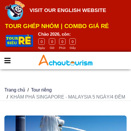
google-site-
VISIT OUR ENGLISH WEBSITE
verification=m5E2Wdh9smCITK2H8el2HbH_4GB4-
ASMCWK68H9ia_U
TOUR GHÉP NHÓM
|
COMBO GIÁ RẺ
Chào 2026, còn:
0
0
0
0
Ngày
Giờ
Phút
Giây
Trang chủ
Tour riêng
KHÁM PHÁ SINGAPORE - MALAYSIA 5 NGÀY/4 ĐÊM