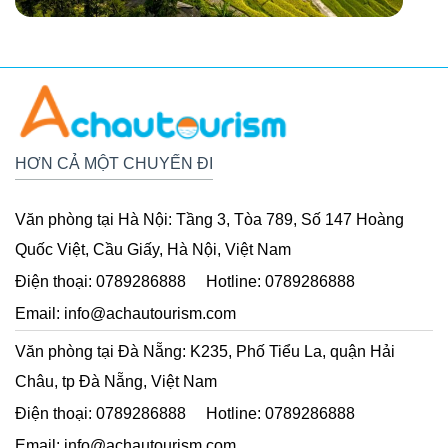
Cửa hàng bán dầu gió + Collagen dưỡng da – các sản
như: Khám phá cuộc sống trong lòng đất của người dân
phẩm truyền thống v̀a nổi tiếng độc đáo của Singapore.
Singapore bằng Tàu điện ngầm MRT, Trải nghiệm Du
Đoàn ăn trưa tại nhà hàng. Đoàn khởi hành sang Johor
thuyền trên dòng sông Singapore ngắm cảnh vịnh
Marina
Baruh.
Bay
về đêm, Khám phá trung tâm thương mại
Suntec City
Nghỉ đêm tại khách sạn tại Johor Baruh.
- tìm hiểu Phong Thuỷ Thượng - Phong Thuỷ Hạ đất nước
HƠN CẢ MỘT CHUYẾN ĐI
Singapore (chi phí tự túc).
Văn phòng tại Hà Nội:
Tầng 3, Tòa 789, Số 147 Hoàng
Quốc Việt, Cầu Giấy, Hà Nội, Việt Nam
Điện thoại:
0789286888
Hotline:
0789286888
Email:
info@achautourism.com
Văn phòng tại Đà Nẵng:
K235, Phố Tiểu La, quận Hải
Châu, tp Đà Nẵng, Việt Nam
Điện thoại:
0789286888
Hotline:
0789286888
Email:
info@achautourism.com