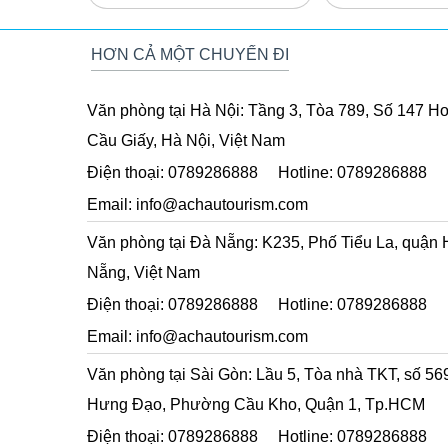
NGÀY
- HÀ LAN 9 NG
HƠN CẢ MỘT CHUYẾN ĐI
Văn phòng tại Hà Nội:
Tầng 3, Tòa 789, Số 147 Ho
Cầu Giấy, Hà Nội, Việt Nam
Điện thoại:
0789286888
Hotline:
0789286888
Email:
info@achautourism.com
Văn phòng tại Đà Nẵng:
K235, Phố Tiểu La, quận 
Nẵng, Việt Nam
Điện thoại:
0789286888
Hotline:
0789286888
Email:
info@achautourism.com
Văn phòng tại Sài Gòn:
Lầu 5, Tòa nhà TKT, số 56
Hưng Đạo, Phường Cầu Kho, Quận 1, Tp.HCM
Điện thoại:
0789286888
Hotline:
0789286888