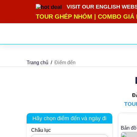
google-site-verification=m5E2Wdh9smCITK2H8el2HbH_4
VISIT OUR ENGLISH WEB
TOUR GHÉP NHÓM
|
COMBO GIÁ 
Trang chủ
Điểm đến
Đ
TOU
Hãy chọn điểm đến và ngày đi
Bản đồ
Châu lục