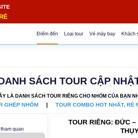
GB4-ASMCWK68H9ia_U
SITE
RẺ
Điểm đến
Loại tour
Vé máy bay
Khách 
DANH SÁCH TOUR CẬP NHẬ
ÂY LÀ DANH SÁCH TOUR RIÊNG CHO NHÓM CỦA BẠN N
R GHÉP NHÓM
|
TOUR COMBO HOT NHẤT, RẺ 
TOUR RIÊNG: ĐỨC – 
 tham quan
THỤY