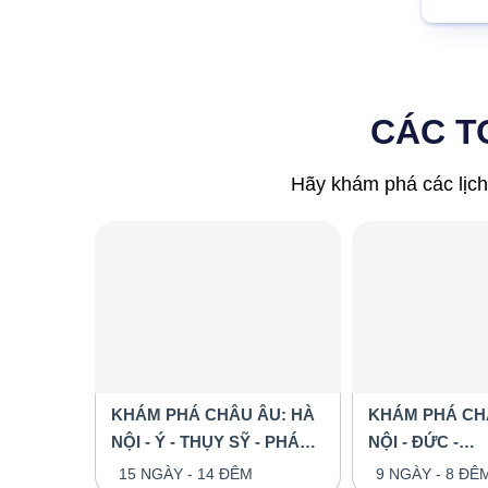
CÁC T
Hãy khám phá các lịch
KHÁM PHÁ CHÂU ÂU: HÀ
KHÁM PHÁ CH
NỘI - Ý - THỤY SỸ - PHÁP -
NỘI - ĐỨC -
BỈ - HÀ LAN - ĐỨC 15
LUXEMBOURG -
15 NGÀY - 14 ĐÊM
9 NGÀY - 8 ĐÊ