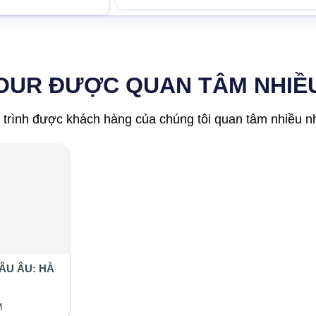
OUR ĐƯỢC QUAN TÂM NHIỀ
 trình được khách hàng của chúng tôi quan tâm nhiều nhấ
ÂU ÂU: HÀ
 PHÁP - BỈ
M