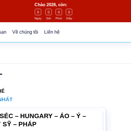
Chào 2026, còn:
0
0
0
0
Ngày
Giờ
Phút
Giây
sạn
Về chúng tôi
Liên hệ
T
HÉ
NHẤT
SÉC – HUNGARY – ÁO – Ý –
 SỸ – PHÁP