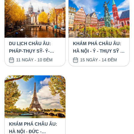
DU LỊCH CHÂU ÂU:
KHÁM PHÁ CHÂU ÂU:
PHÁP-THỤY SỸ- Ý-
HÀ NỘI - Ý - THỤY SỸ -
VATICAN 10 NGÀY -
PHÁP - BỈ - HÀ LAN -
11 NGÀY - 10 ĐÊM
15 NGÀY - 14 ĐÊM
CUNG ĐƯỜNG NƠI
ĐỨC 15 NGÀY
ANH HẠ CÁNH
KHÁM PHÁ CHÂU ÂU:
HÀ NỘI - ĐỨC -