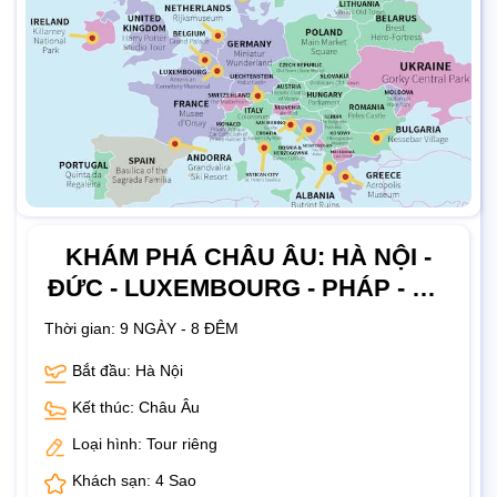
KHÁM PHÁ CHÂU ÂU: HÀ NỘI -
ĐỨC - LUXEMBOURG - PHÁP - BỈ -
HÀ LAN 9 NGÀY 8 ĐÊM
Thời gian:
9 NGÀY - 8 ĐÊM
Bắt đầu: Hà Nội
Kết thúc: Châu Âu
Loại hình: Tour riêng
Khách sạn: 4 Sao