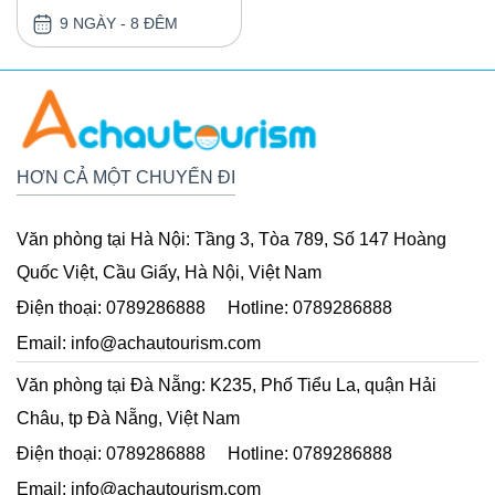
LUXEMBOURG - PHÁP -
9 NGÀY - 8 ĐÊM
BỈ - HÀ LAN 9 NGÀY 8
ĐÊM
HƠN CẢ MỘT CHUYẾN ĐI
Văn phòng tại Hà Nội:
Tầng 3, Tòa 789, Số 147 Hoàng
Quốc Việt, Cầu Giấy, Hà Nội, Việt Nam
Điện thoại:
0789286888
Hotline:
0789286888
Email:
info@achautourism.com
Văn phòng tại Đà Nẵng:
K235, Phố Tiểu La, quận Hải
Châu, tp Đà Nẵng, Việt Nam
Điện thoại:
0789286888
Hotline:
0789286888
Email:
info@achautourism.com