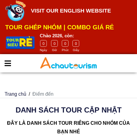
google-site-
VISIT OUR ENGLISH WEBSITE
verification=m5E2Wdh9smCITK2H8el2HbH_4GB4-
ASMCWK68H9ia_U
TOUR GHÉP NHÓM
|
COMBO GIÁ RẺ
Chào 2026, còn:
0
0
0
0
Ngày
Giờ
Phút
Giây
Trang chủ
Điểm đến
DANH SÁCH TOUR CẬP NHẬT
ĐÂY LÀ DANH SÁCH TOUR RIÊNG CHO NHÓM CỦA
BẠN NHÉ