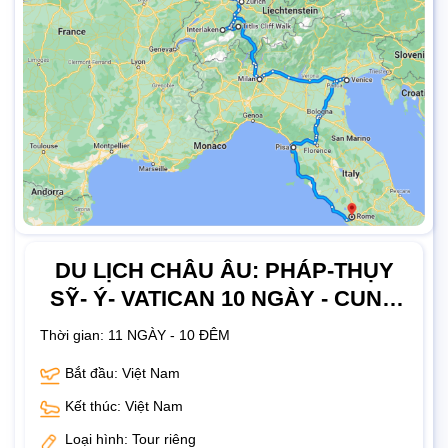
DU LỊCH CHÂU ÂU: PHÁP-THỤY
SỸ- Ý- VATICAN 10 NGÀY - CUNG
ĐƯỜNG NƠI ANH HẠ CÁNH
Thời gian:
11 NGÀY - 10 ĐÊM
Bắt đầu: Việt Nam
Kết thúc: Việt Nam
Loại hình: Tour riêng