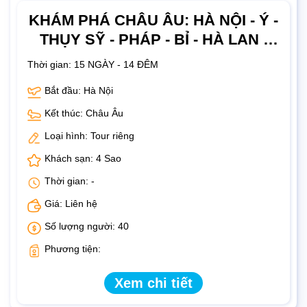
KHÁM PHÁ CHÂU ÂU: HÀ NỘI - Ý -
THỤY SỸ - PHÁP - BỈ - HÀ LAN -
ĐỨC 15 NGÀY
Thời gian:
15 NGÀY - 14 ĐÊM
Bắt đầu: Hà Nội
Kết thúc: Châu Âu
Loại hình: Tour riêng
Khách sạn: 4 Sao
Thời gian: -
Giá: Liên hệ
Số lượng người: 40
Phương tiện:
Xem chi tiết