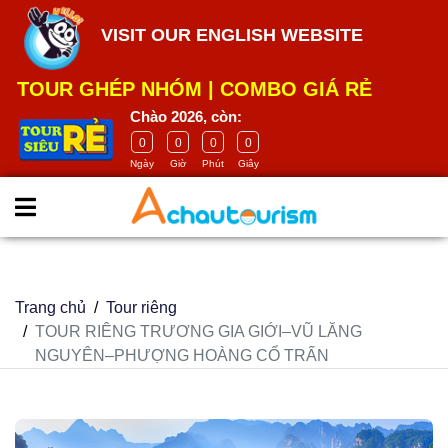
google-site-
VISIT OUR ENGLISH WEBSITE
verification=m5E2Wdh9smCITK2H8el2HbH_4GB4-
ASMCWK68H9ia_U
TOUR GHÉP NHÓM
|
COMBO GIÁ RẺ
Chào 2026, còn:
0
0
0
0
Ngày
Giờ
Phút
Giây
Trang chủ
Tour riêng
TOUR RIÊNG TRƯƠNG GIA GIỚI–VŨ LĂNG
NGUYÊN–PHƯỢNG HOÀNG CỔ TRẤN