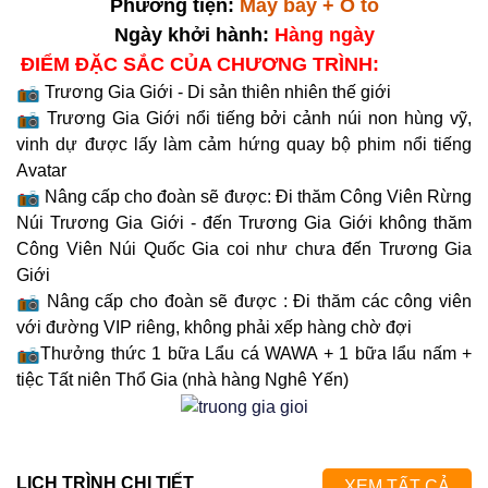
Phương tiện:
Máy bay + Ô tô
Ngày khởi hành:
Hàng ngày
ĐIỂM ĐẶC SẮC CỦA CHƯƠNG TRÌNH:
Trương Gia Giới - Di sản thiên nhiên thế giới
Trương Gia Giới nổi tiếng bởi cảnh núi non hùng vỹ,
vinh dự được lấy làm cảm hứng quay bộ phim nổi tiếng
Avatar
Nâng cấp cho đoàn sẽ được: Đi thăm Công Viên Rừng
Núi Trương Gia Giới - đến Trương Gia Giới không thăm
Công Viên Núi Quốc Gia coi như chưa đến Trương Gia
Giới
Nâng cấp cho đoàn sẽ được : Đi thăm các công viên
với đường VIP riêng, không phải xếp hàng chờ đợi
Thưởng thức 1 bữa Lẩu cá WAWA + 1 bữa lẩu nấm +
tiệc Tất niên Thổ Gia (nhà hàng Nghê Yến)
LỊCH TRÌNH CHI TIẾT
XEM TẤT CẢ