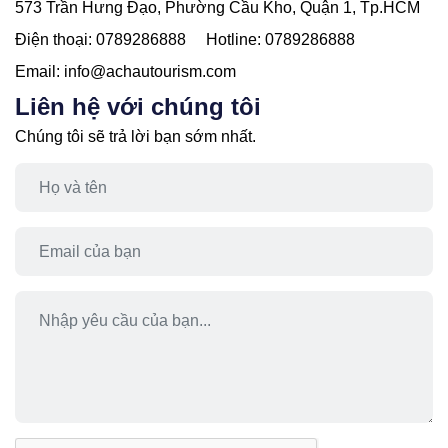
Tự do dạo chơi và khám phá Vũ Lăng Nguyên về đêm.
573 Trần Hưng Đạo, Phường Cầu Kho, Quận 1, Tp.HCM
Nghỉ đêm tại khách sạn 4 sao ở Vũ Lăng Nguyên.
Điện thoại:
0789286888
Hotline:
0789286888
Email:
info@achautourism.com
Liên hệ với chúng tôi
Chúng tôi sẽ trả lời bạn sớm nhất.