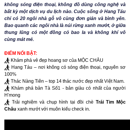
không sóng điện thoại, không đồ dùng công nghệ và
bất kỳ một dịch vụ du lịch nào. Cuộc sống ở Hang Táu
chỉ có 20 ngôi nhà gỗ vô cùng đơn giản và bình yên.
Bao quanh các ngôi nhà là núi rừng xanh mướt, ở giữa
thung lũng có một đồng cỏ bao la và không khí vô
cùng mát mẻ.
ĐIỂM NỔI BẬT:
Khám phá vẻ đẹp hoang sơ của MỘC CHÂU
Hang Táu – nơi không có sóng điện thoại, nguyên sơ
100%
Thác Nàng Tiên – top 14 thác nước đẹp nhất Việt Nam.
Khám phá bản Tà Số1 - bản giàu có nhất của người
H'mong
Trải nghiệm và chụp hình tại đồi chè
Trái Tim Mộc
Châu
xanh mướt với muôn kiểu check in.