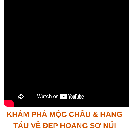
KHÁM PHÁ MỘC CHÂU & HANG
TÁU VẺ ĐẸP HOANG SƠ NÚI