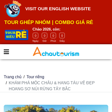
google-site-
VISIT OUR ENGLISH WEBSITE
verification=m5E2Wdh9smCITK2H8el2HbH_4GB4-
ASMCWK68H9ia_U
TOUR GHÉP NHÓM
|
COMBO GIÁ RẺ
Chào 2026, còn:
0
0
0
0
Ngày
Giờ
Phút
Giây
Trang chủ
Tour riêng
KHÁM PHÁ MỘC CHÂU & HANG TÁU VẺ ĐẸP
HOANG SƠ NÚI RỪNG TÂY BẮC