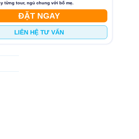
ùy từng tour, ngủ chung với bố mẹ.
ĐẶT NGAY
LIÊN HỆ TƯ VẤN