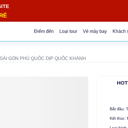
GB4-ASMCWK68H9ia_U
SITE
RẺ
Điểm đến
Loại tour
Vé máy bay
Khách 
SÀI GÒN PHÚ QUỐC DỊP QUỐC KHÁNH
HOT
Bắt đầu: 
Kết thúc
Loại hìn