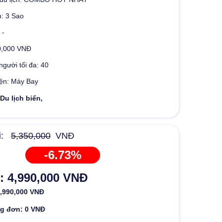
: 3 Sao
 -
0,000 VNĐ
người tối đa: 40
ện: Máy Bay
Du lịch biển,
i:
5,350,000
VNĐ
-6.73%
: 4,990,000 VNĐ
4,990,000 VNĐ
g đơn: 0 VNĐ