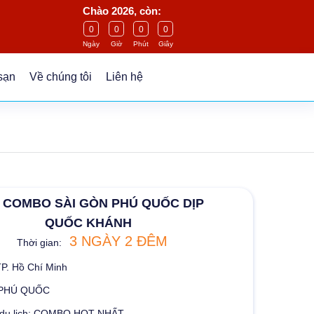
Chào 2026, còn:
0
0
0
0
Ngày
Giờ
Phút
Giây
sạn
Về chúng tôi
Liên hệ
 COMBO SÀI GÒN PHÚ QUỐC DỊP
QUỐC KHÁNH
3 NGÀY 2 ĐÊM
Thời gian:
TP. Hồ Chí Minh
: PHÚ QUỐC
h du lịch: COMBO HOT NHẤT