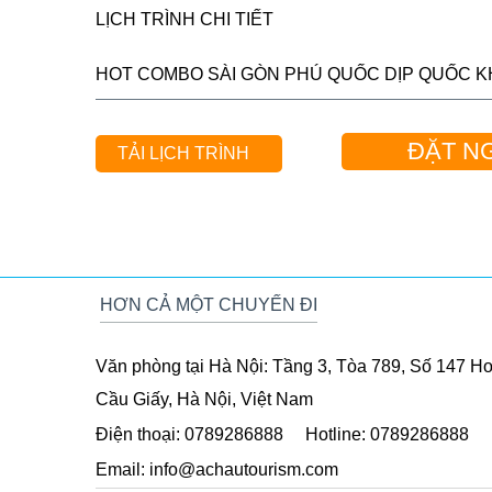
LỊCH TRÌNH CHI TIẾT
HOT COMBO SÀI GÒN PHÚ QUỐC DỊP QUỐC 
🤩Bao gồm 1 trong các chương trình vô cùng nổ
ĐẶT N
👉𝗖𝗵𝘂̛𝗼̛𝗻𝗴 𝗧𝗿𝗶̀𝗻𝗵 𝟭: Khám Phá Các Địa 
TẢI LỊCH TRÌNH
✔️Cơ sở nuôi cấy ngọc trai
✔️Cơ sở sản xuất nước mắm truyền thống
✔️Cơ sở sản xuất rượu Sim và vườn Sim
✔️Chùa Hộ Quốc (Thiền Viện Trúc Lâm)
HƠN CẢ MỘT CHUYẾN ĐI
✔️Nhà Tù Phú Quốc
✔️Vườn tiêu
Văn phòng tại Hà Nội:
Tầng 3, Tòa 789, Số 147 Ho
✔️Suối tranh
Cầu Giấy, Hà Nội, Việt Nam
✔️Dinh Cậu, Dinh Bà
Điện thoại:
0789286888
Hotline:
0789286888
👉𝗖𝗵𝘂̛𝗼̛𝗻𝗴 𝗧𝗿𝗶̀𝗻𝗵 𝟐: Khám Phá Thành Phố 
Email:
info@achautourism.com