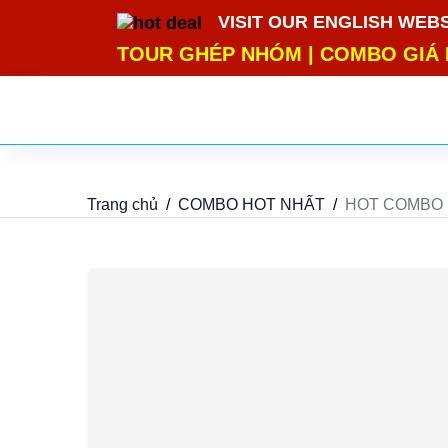
google-site-verification=m5E2Wdh9smCITK2H8el2HbH_4
VISIT OUR ENGLISH WEB
TOUR GHÉP NHÓM
|
COMBO GIÁ 
Trang chủ
COMBO HOT NHẤT
HOT COMBO 