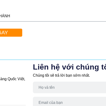
KHÁNH
i bật như sau: 👇
GAY
Điểm Đặc Trưng Trên Bờ Đông Nam Đảo Phú Quốc
Liên hệ với chúng t
Chúng tôi sẽ trả lời bạn sớm nhất.
àng Quốc Việt,
Không Ngủ Grand World Phú Quốc