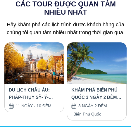
CÁC TOUR ĐƯỢC QUAN TÂM
NHIỀU NHẤT
Hãy khám phá các lịch trình được khách hàng của
chúng tôi quan tâm nhiều nhất trong thời gian qua.
DU LỊCH CHÂU ÂU:
KHÁM PHÁ BIỂN PHÚ
PHÁP-THỤY SỸ- Ý-
QUỐC 3 NGÀY 2 ĐÊM
VATICAN 10 NGÀY -
BAY VIỆTJET AIR
11 NGÀY - 10 ĐÊM
3 NGÀY 2 ĐÊM
CUNG ĐƯỜNG NƠI
Biển Phú Quốc
ANH HẠ CÁNH