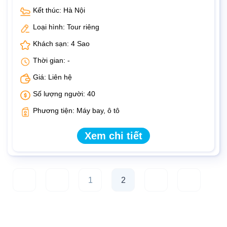
Kết thúc: Hà Nội
Loại hình: Tour riêng
Khách sạn: 4 Sao
Thời gian: -
Giá: Liên hệ
Số lượng người: 40
Phương tiện: Máy bay, ô tô
Xem chi tiết
1
2