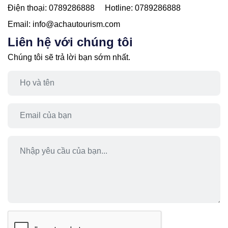
Điện thoại:
0789286888
Hotline:
0789286888
Email:
info@achautourism.com
Liên hệ với chúng tôi
Chúng tôi sẽ trả lời bạn sớm nhất.