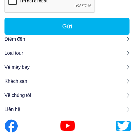
Gửi
Điểm đến
Loại tour
Vé máy bay
Khách sạn
Về chúng tôi
Liên hệ