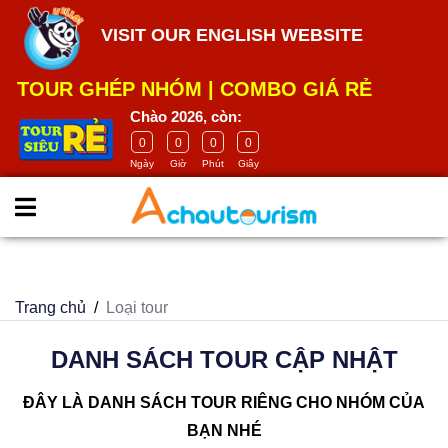
google-site-
VISIT OUR ENGLISH WEBSITE
verification=m5E2Wdh9smCITK2H8el2HbH_4GB4-
ASMCWK68H9ia_U
TOUR GHÉP NHÓM
|
COMBO GIÁ RẺ
Chào 2026, còn:
0
0
0
0
Ngày
Giờ
Phút
Giây
Trang chủ
Loại tour
DANH SÁCH TOUR CẬP NHẬT
ĐÂY LÀ DANH SÁCH TOUR RIÊNG CHO NHÓM CỦA
BẠN NHÉ